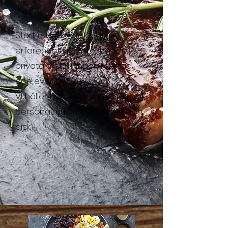
Stort utbud och lång
erfarenhet av catering för
privata tillställningar, företag
och event.
VI håller i allt, från vällagad mat,
personal, utkörning, porslin och
disk.