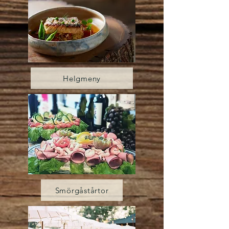
Helgmeny
Smörgåstårtor