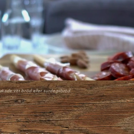
eny 219kr / port
akade vitt bröd eller surdegsbröd
.