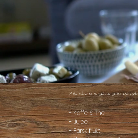
HEM
Nyvalls brunchm
Alla våra smörgåsar görs på nyb
- Kaffe & The'
- Juice
- Färsk frukt