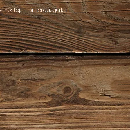
 leverpstej, smörgåsgurka,