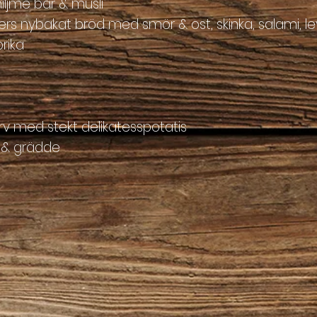
niljme bär & musli
rters nybakat bröd med smör & ost, skinka, salami,
rika
rv med stekt delikatesspotatis
t & grädde