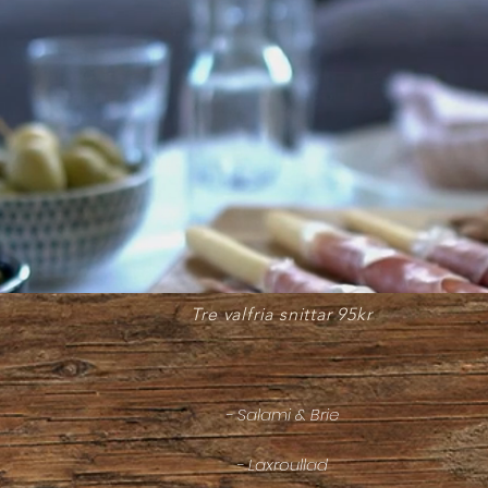
Nyvalls snittar
Tre valfria snittar 95kr
- Salami & Brie
- Laxroullad